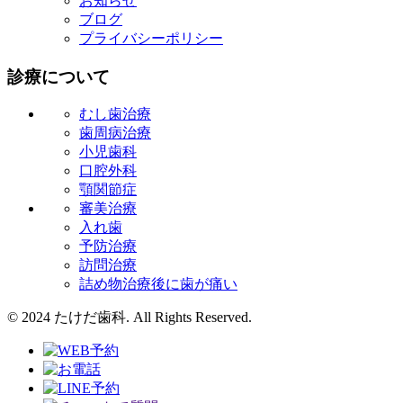
お知らせ
ブログ
プライバシーポリシー
診療について
むし歯治療
歯周病治療
小児歯科
口腔外科
顎関節症
審美治療
入れ歯
予防治療
訪問治療
詰め物治療後に歯が痛い
© 2024 たけだ歯科. All Rights Reserved.